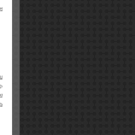
법
일
수
방
습