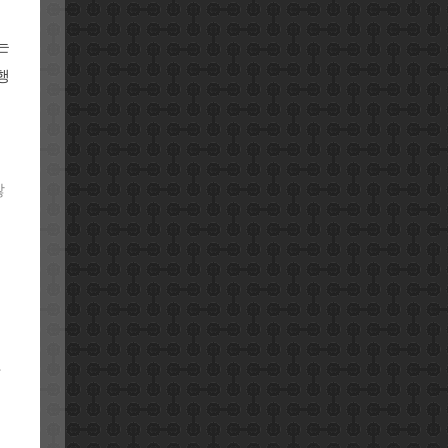
는
행
많
가