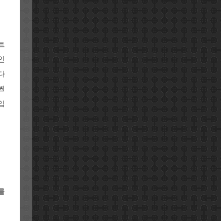
트
인
다
월
입
를