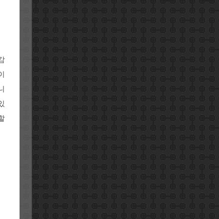
감
이
니
있
할