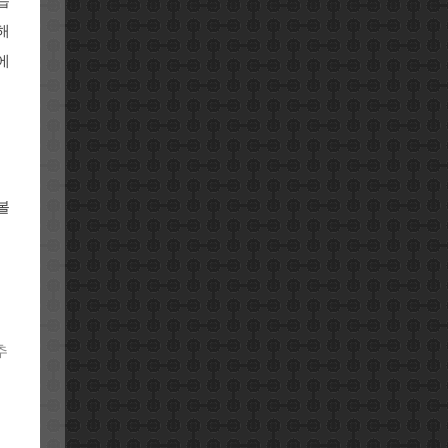
습
해
에
볼
추