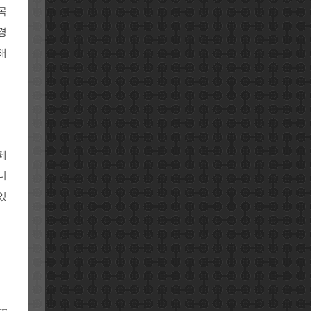
목
경
해
페
니
있