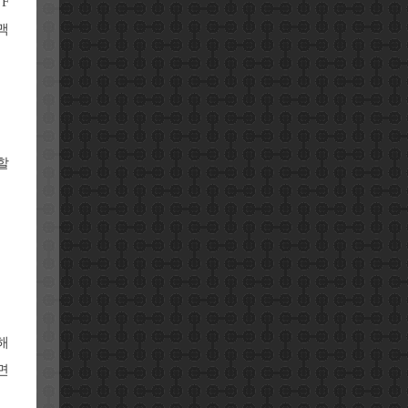
F
맥
할
해
면