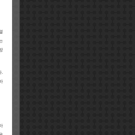
열
는
방
.
바
아
을