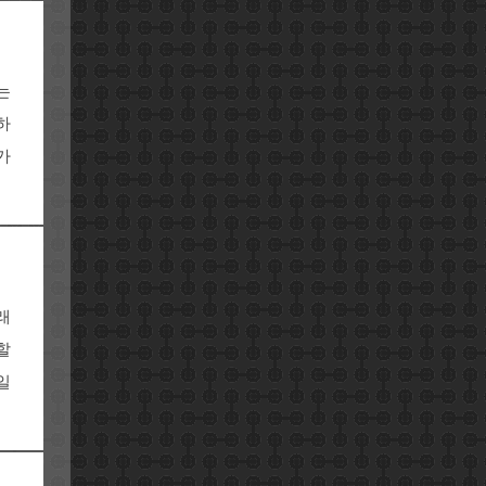
는
하
가
래
할
일