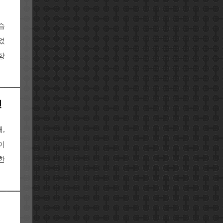
습
었
향
인
,
이
한