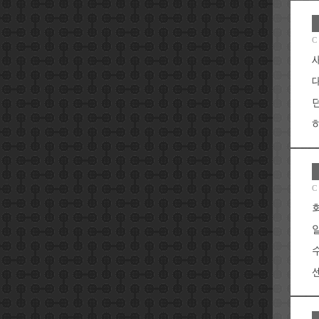
C
하
C
센