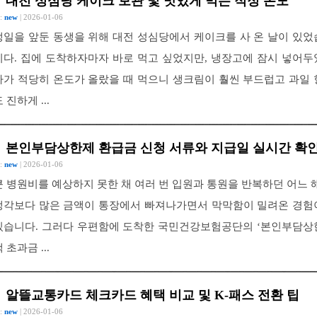
대전 성심당 케이크 보관 및 맛있게 먹는 적정 온도
 :
new
| 2026-01-06
생일을 앞둔 동생을 위해 대전 성심당에서 케이크를 사 온 날이 있었
니다. 집에 도착하자마자 바로 먹고 싶었지만, 냉장고에 잠시 넣어두
다가 적당히 온도가 올랐을 때 먹으니 생크림이 훨씬 부드럽고 과일 
 진하게 ...
본인부담상한제 환급금 신청 서류와 지급일 실시간 확
 :
new
| 2026-01-06
큰 병원비를 예상하지 못한 채 여러 번 입원과 통원을 반복하던 어느 해
생각보다 많은 금액이 통장에서 빠져나가면서 막막함이 밀려온 경험
있습니다. 그러다 우편함에 도착한 국민건강보험공단의 ‘본인부담상
 초과금 ...
알뜰교통카드 체크카드 혜택 비교 및 K-패스 전환 팁
 :
new
| 2026-01-06