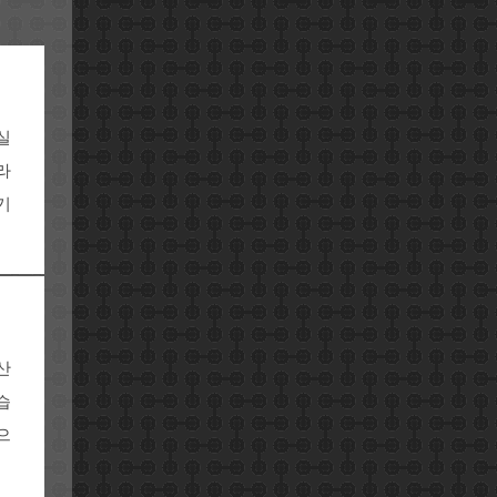
실
라
기
산
습
으