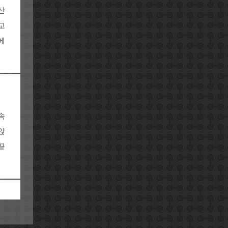
산
교
에
속
앉
끝