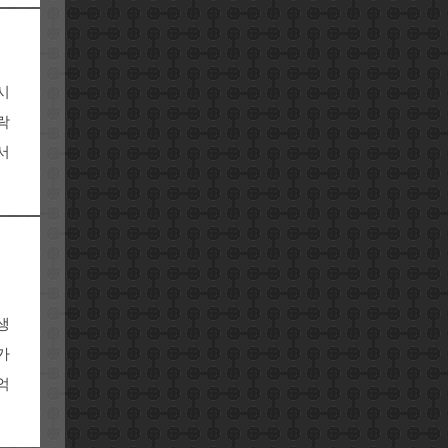
시
락
서
생
가
억