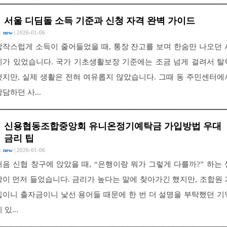
서울 디딤돌 소득 기준과 신청 자격 완벽 가이드
 :
new
| 2026-01-06
갑작스럽게 소득이 줄어들었을 때, 통장 잔고를 보며 한숨만 나오던 
기가 있었습니다. 국가 기초생활보장 기준에는 조금 넘게 걸려서 탈
했지만, 실제 생활은 전혀 여유롭지 않았습니다. 그때 동 주민센터에
상담하던 사...
신용협동조합중앙회 유니온정기예탁금 가입방법 우대
금리 팁
 :
new
| 2026-01-06
처음 신협 창구에 앉았을 때, “은행이랑 뭐가 그렇게 다를까?” 하는 
각이 먼저 들었습니다. 금리가 높다는 말에 찾아가긴 했지만, 조합원 
입이니 출자금이니 낯선 용어들 때문에 한 번 더 설명을 부탁했던 기
 있...