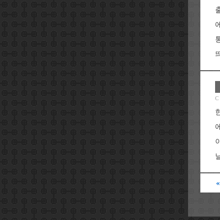
띄
C
날