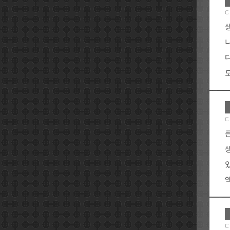
C
도
C
액
C