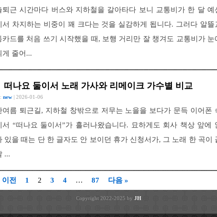
출퇴근 시간마다 버스와 지하철을 갈아타다 보니 교통비가 한 달 예
에서 차지하는 비중이 꽤 크다는 것을 실감하게 됩니다. 그러다 알뜰
통카드를 처음 쓰기 시작했을 때, 보행 거리만 잘 챙겨도 교통비가 눈
게 줄어...
떠나요 둘이서 노래 가사와 리메이크 가수별 비교
 :
new
| 2026-01-06
한여름 퇴근길, 지하철 창밖으로 저무는 노을을 보다가 문득 이어폰 
에서 “떠나요 둘이서”가 흘러나왔습니다. 묘하게도 회사 책상 앞에 
아 있을 때는 단 한 글자도 안 보이던 휴가 신청서가, 그 노래 한 곡이 
 ...
« 이전
1
2
3
4
…
87
다음 »
Copyright 2022-2025 by
JH