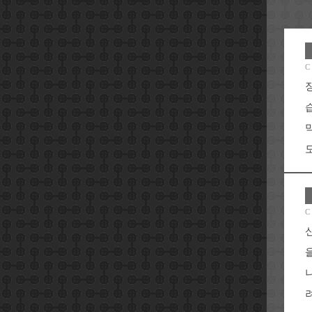
C
도
C
려