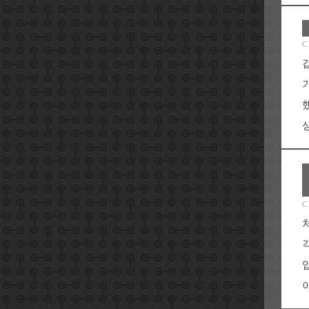
C
C
이