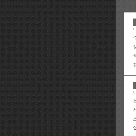
C
C
알