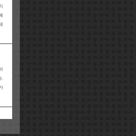
지
해
제
까
.
가