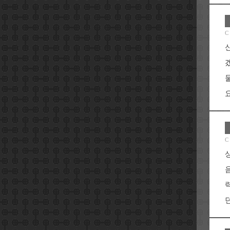
C
요
C