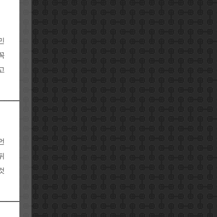
민
꼭
고
먼
뒤
것