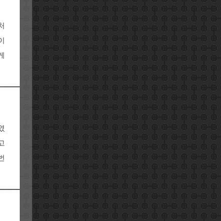
처
이
게
였
고
번