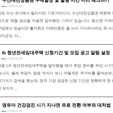
수산대전상품권 구매일정 및 발행 시간 미리 체크하기
 :
new
| 2026-01-06
마트 수산 코너에서 멀리서만 기웃거리다가, 수산대전상품권 덕분에 
음으로 제철 생선을 마음껏 담아봤던 기억이 있습니다. 평소엔 가격
부담돼서 망설이던 활어회도 이때만큼은 줄 서서 기다려서라도 꼭 사
더군요. 다...
lh 청년전세임대주택 신청기간 및 모집 공고 알림 설정
 :
new
| 2026-01-06
처음 LH 청년전세임대주택을 알아봤을 때가 취업 준비를 하던 시기
습니다. 월세 부담이 점점 커지다 보니 어떻게든 주거비를 줄여보려
여기저기 검색을 했는데, 정작 가장 궁금한 신청 기간은 명확하게 한 
 보이지 ...
영유아 건강검진 시기 지나면 유료 전환 여부와 대처법
 :
new
| 2026-01-06