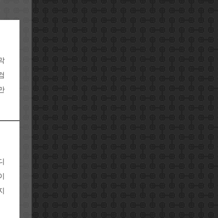
막
검
만
디
이
지