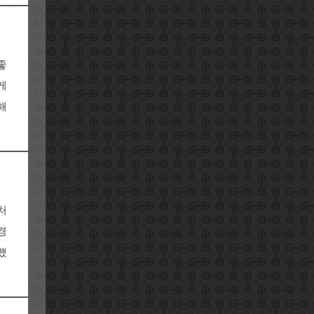
좋
게
해
처
경
했