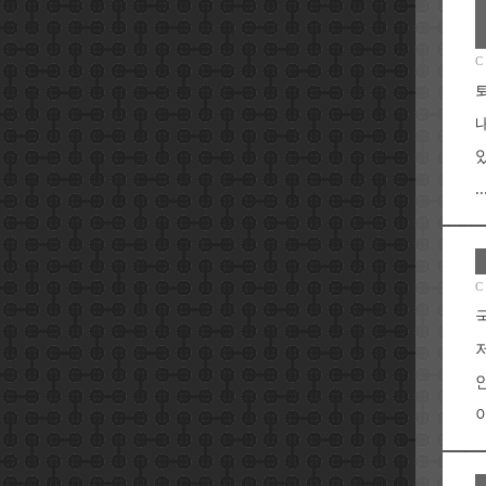
C
..
C
이