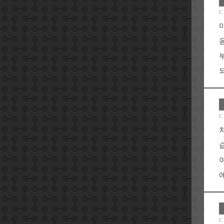
C
되
C
에
C